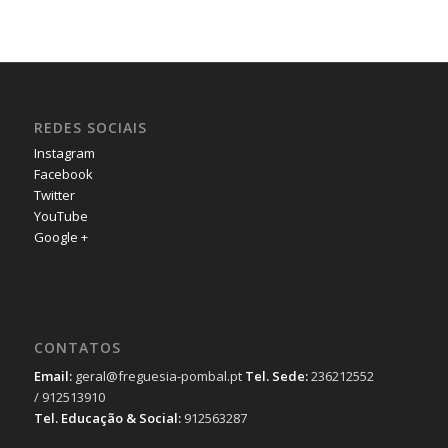
REDES SOCIAIS
Instagram
Facebook
Twitter
YouTube
Google +
CONTATOS
Email:
geral@freguesia-pombal.pt
Tel. Sede:
236212552
/ 912513910
Tel. Educação & Social:
912563287