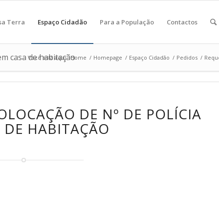
sa Terra
Espaço Cidadão
Para a População
Contactos
 em casa de habitação
Você está aqui:
Home
/
Homepage
/
Espaço Cidadão
/
Pedidos
/
Reque
LOCAÇÃO DE Nº DE POLÍCIA
 DE HABITAÇÃO