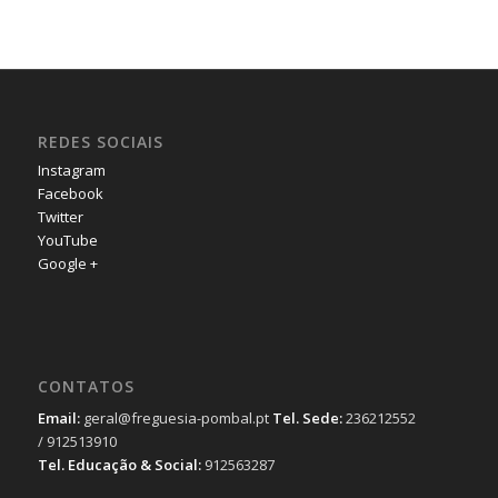
REDES SOCIAIS
Instagram
Facebook
Twitter
YouTube
Google +
CONTATOS
Email:
geral@freguesia-pombal.pt
Tel. Sede:
236212552
/ 912513910
Tel. Educação & Social:
912563287