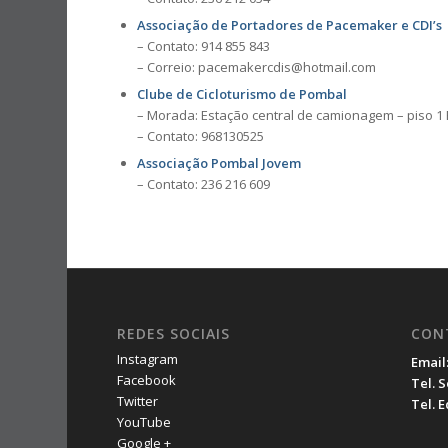
Associação de Portadores de Pacemaker e CDI’s
– Contato: 914 855 843
– Correio: pacemakercdis@hotmail.com
Clube de Cicloturismo de Pombal
– Morada: Estação central de camionagem – piso 1 
– Contato: 968130525
Associação Pombal Jovem
– Contato: 236 216 609
REDES SOCIAIS
CON
Instagram
Email
Facebook
Tel. 
Twitter
Tel. 
YouTube
Google +