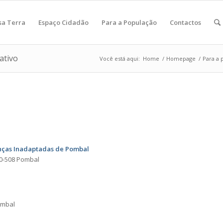
sa Terra
Espaço Cidadão
Para a População
Contactos
ativo
Você está aqui:
Home
/
Homepage
/
Para a 
anças Inadaptadas de Pombal
us- 3100-508 Pombal
ombal