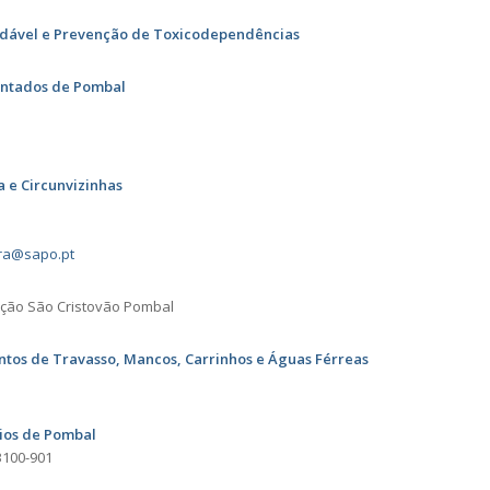
udável e Prevenção de Toxicodependências
entados de Pombal
a e Circunvizinhas
ra@sapo.pt
ação São Cristovão Pombal
ntos de Travasso, Mancos, Carrinhos e Águas Férreas
ios de Pombal
3100-901