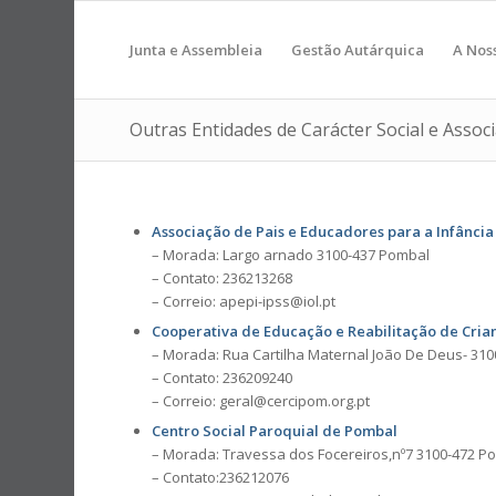
Junta e Assembleia
Gestão Autárquica
A Nos
Outras Entidades de Carácter Social e Associ
Associação de Pais e Educadores para a Infância
– Morada: Largo arnado 3100-437 Pombal
– Contato: 236213268
– Correio: apepi-ipss@iol.pt
Cooperativa de Educação e Reabilitação de Cri
– Morada: Rua Cartilha Maternal João De De
– Contato: 236209240
– Correio: geral@cercipom.org.pt
Centro Social Paroquial de Pombal
– Morada: Travessa dos Focereiros,nº7 3100-472 P
– Contato:236212076