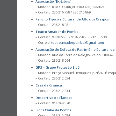
Associação “Ex-Libris”
– Morada: R DO LOURIÇAL 3100-428, POMBAL
– Contato: 236 216 758 / 236 216 869
Rancho Típico e Cultural de Alto dos Crespos
– Contato: 236 218 081
Teatro Amador de Pombal
– Contato: 938105538 / 918295853 / 932356530
– Correio:
teatroamadorpombal@gmail.com
Associação de Defesa do Património Cultural de
– Morada: Rua da Torre do Relógio- Velho 3100-42
– Contato: 236 218 664
GPS – Grupo Proteção Sicó
– Morada: Praça Manuel Henriques jr. Nº24- 1º es
– Contato: 236 212 054
Casa da Criança
– Contato: 236 212 234
Desportivo de Flandes
– Contato: 914 264 570
Lions Clube de Pombal
– Contato: 236 212 054