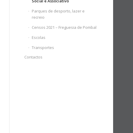
Social e Associativo
Parques de desporto, lazer e
recreio
Censos 2021 – Freguesia de Pombal
Escolas
Transportes
Contactos