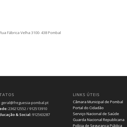
Rua Fábrica Velha 3100- 438 Pombal
TATOS
LINKS ÚTEIS
Câmara Municipal de Pombal
:
geral@freguesia-pombal.pt
Portal do Cidadão
Sede:
236212552 / 912513910
Serviço Nacional de Saúde
Educação & Social:
912563287
Guarda Nacional Republicana
Polícia de Segurança Pública