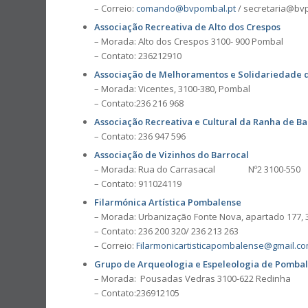
– Correio:
comando@bvpombal.pt
/ secretaria@bv
Associação Recreativa de Alto dos Crespos
– Morada: Alto dos Crespos 3100- 900 Pombal
– Contato: 236212910
Associação de Melhoramentos e Solidariedade d
– Morada: Vicentes, 3100-380, Pombal
– Contato:236 216 968
Associação Recreativa e Cultural da Ranha de Ba
– Contato: 236 947 596
Associação de Vizinhos do Barrocal
– Morada: Rua do Carrasacal Nº2 3100-550
– Contato: 911024119
Filarmónica Artística Pombalense
– Morada: Urbanização Fonte Nova, apartado 177,
– Contato: 236 200 320/ 236 213 263
– Correio:
Filarmonicartisticapombalense@gmail.c
Grupo de Arqueologia e Espeleologia de Pomba
– Morada: Pousadas Vedras 3100-622 Redinha
– Contato:236912105