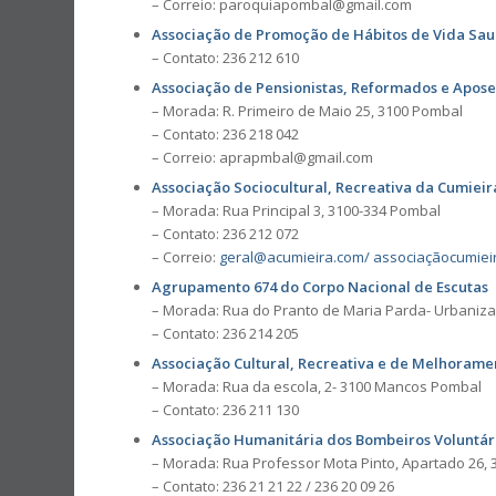
– Correio: paroquiapombal@gmail.com
Associação de Promoção de Hábitos de Vida Sa
– Contato: 236 212 610
Associação de Pensionistas, Reformados e Apos
– Morada: R. Primeiro de Maio 25, 3100 Pombal
– Contato: 236 218 042
– Correio: aprapmbal@gmail.com
Associação Sociocultural, Recreativa da Cumieir
– Morada: Rua Principal 3, 3100-334 Pombal
– Contato: 236 212 072
– Correio:
geral@acumieira.com/
associaçãocumiei
Agrupamento 674 do Corpo Nacional de Escutas
– Morada: Rua do Pranto de Maria Parda- Urbaniz
– Contato: 236 214 205
Associação Cultural, Recreativa e de Melhorame
– Morada: Rua da escola, 2- 3100 Mancos Pombal
– Contato: 236 211 130
Associação Humanitária dos Bombeiros Voluntár
– Morada: Rua Professor Mota Pinto, Apartado 26, 
– Contato: 236 21 21 22 / 236 20 09 26