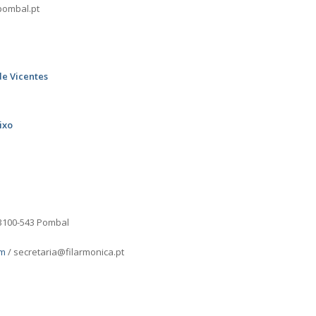
pombal.pt
e Vicentes
ixo
 3100-543 Pombal
om
/ secretaria@filarmonica.pt
l