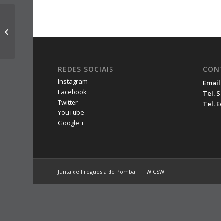
Descrição das Armas
REDES SOCIAIS
CON
Instagram
Email
Facebook
Tel. 
Twitter
Tel. 
YouTube
Google +
Junta de Freguesia de Pombal |
+W
CSW