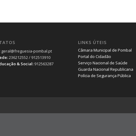
TATOS
LINKS ÚTEIS
Câmara Municipal de Pombal
:
geral@freguesia-pombal.pt
Portal do Cidadão
Sede:
236212552 / 912513910
Serviço Nacional de Saúde
Educação & Social:
912563287
Guarda Nacional Republicana
Polícia de Segurança Pública