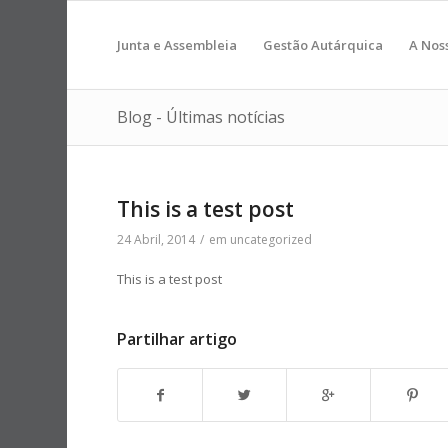
Junta e Assembleia
Gestão Autárquica
A Nos
Blog - Últimas notícias
This is a test post
24 Abril, 2014
/
em
uncategorized
This is a test post
Partilhar artigo