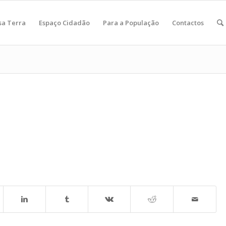
sa Terra
Espaço Cidadão
Para a População
Contactos