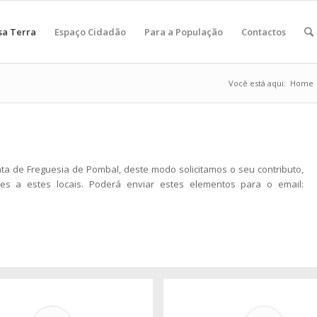
sa Terra
Espaço Cidadão
Para a População
Contactos
Você está aqui:
Home
ta de Freguesia de Pombal, deste modo solicitamos o seu contributo,
tes a estes locais. Poderá enviar estes elementos para o email: