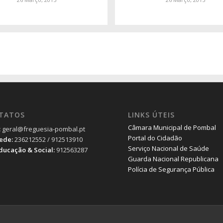
TATOS
LINKS ÚTEIS
Câmara Municipal de Pombal
:
geral@freguesia-pombal.pt
Portal do Cidadão
Sede:
236212552 / 912513910
Serviço Nacional de Saúde
Educação & Social:
912563287
Guarda Nacional Republicana
Polícia de Segurança Pública