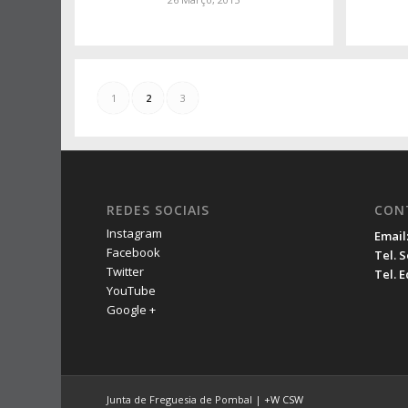
1
2
3
REDES SOCIAIS
CON
Instagram
Email
Facebook
Tel. 
Twitter
Tel. 
YouTube
Google +
Junta de Freguesia de Pombal |
+W
CSW