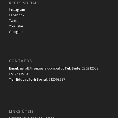
REDES SOCIAIS
Instagram
Facebook
Twitter
YouTube
Google +
CONTATOS
Email:
geral@freguesia-pombal.pt
Tel. Sede:
236212552
/ 912513910
Tel. Educação & Social:
912563287
LINKS ÚTEIS
Câmara Municipal de Pombal