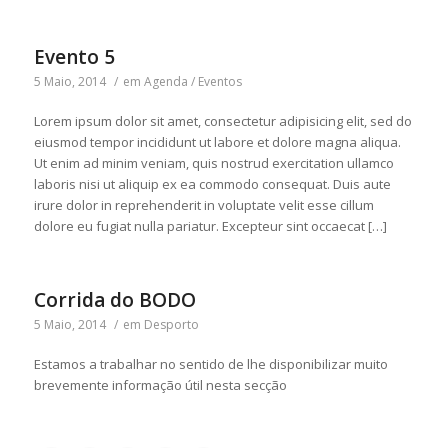
Evento 5
5 Maio, 2014
/
em
Agenda / Eventos
Lorem ipsum dolor sit amet, consectetur adipisicing elit, sed do
eiusmod tempor incididunt ut labore et dolore magna aliqua.
Ut enim ad minim veniam, quis nostrud exercitation ullamco
laboris nisi ut aliquip ex ea commodo consequat. Duis aute
irure dolor in reprehenderit in voluptate velit esse cillum
dolore eu fugiat nulla pariatur. Excepteur sint occaecat […]
Corrida do BODO
5 Maio, 2014
/
em
Desporto
Estamos a trabalhar no sentido de lhe disponibilizar muito
brevemente informação útil nesta secção