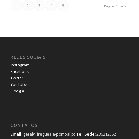
1
2
3
4
5
Página 1 de 5
REDES SOCIAIS
Instagram
Facebook
Twitter
YouTube
Google +
CONTATOS
Email:
geral@freguesia-pombal.pt
Tel. Sede:
236212552