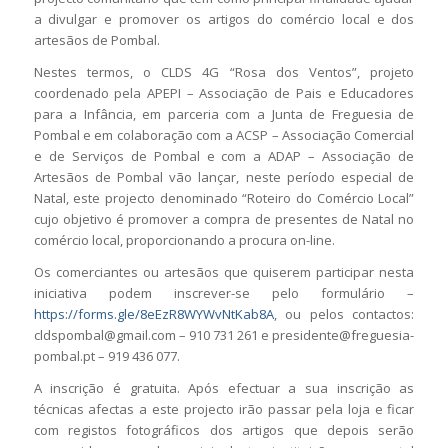
a divulgar e promover os artigos do comércio local e dos
artesãos de Pombal.
Nestes termos, o CLDS 4G “Rosa dos Ventos”, projeto
coordenado pela APEPI – Associação de Pais e Educadores
para a Infância, em parceria com a Junta de Freguesia de
Pombal e em colaboração com a ACSP – Associação Comercial
e de Serviços de Pombal e com a ADAP – Associação de
Artesãos de Pombal vão lançar, neste período especial de
Natal, este projecto denominado “Roteiro do Comércio Local”
cujo objetivo é promover a compra de presentes de Natal no
comércio local, proporcionando a procura on-line.
Os comerciantes ou artesãos que quiserem participar nesta
iniciativa podem inscrever-se pelo formulário –
https://forms.gle/8eEzR8WYWvNtKab8A
, ou pelos contactos:
cldspombal@gmail.com – 910 731 261 e presidente@freguesia-
pombal.pt – 919 436 077.
A inscrição é gratuita. Após efectuar a sua inscrição as
técnicas afectas a este projecto irão passar pela loja e ficar
com registos fotográficos dos artigos que depois serão