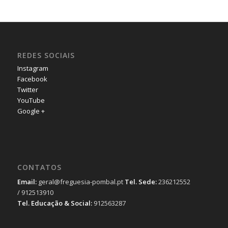
REDES SOCIAIS
Instagram
Facebook
Twitter
YouTube
Google +
CONTATOS
Email:
geral@freguesia-pombal.pt
Tel. Sede:
236212552
/ 912513910
Tel. Educação & Social:
912563287