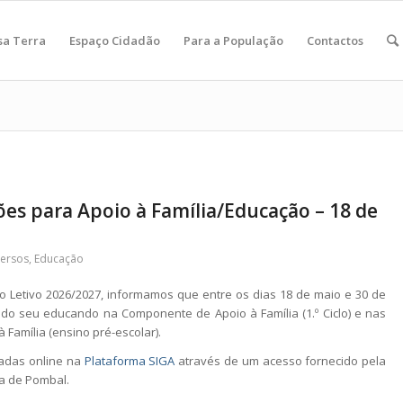
sa Terra
Espaço Cidadão
Para a População
Contactos
es para Apoio à Família/Educação – 18 de
versos
,
Educação
 Letivo 2026/2027, informamos que entre os dias 18 de maio e 30 de
 do seu educando na Componente de Apoio à Família (1.º Ciclo) e nas
 Família (ensino pré-escolar).
uadas online na
Plataforma SIGA
através de um acesso fornecido pela
a de Pombal.