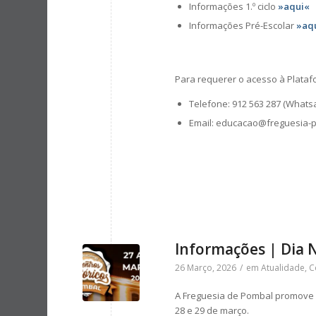
Informações 1.º ciclo
»aqui«
Informações Pré-Escolar
»aq
Para requerer o acesso à Platafo
Telefone: 912 563 287 (What
Email: educacao@freguesia-
Informações | Dia N
26 Março, 2026
/
em
Atualidade
,
C
A Freguesia de Pombal promove o 
28 e 29 de março.