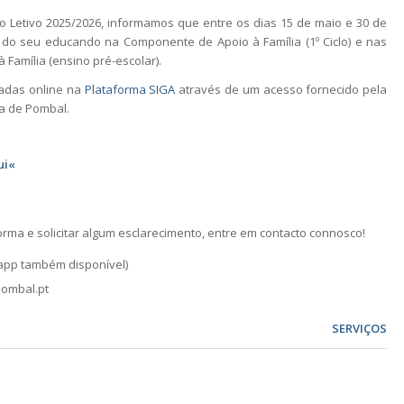
 Letivo 2025/2026, informamos que entre os dias 15 de maio e 30 de
 do seu educando na Componente de Apoio à Família (1º Ciclo) e nas
 Família (ensino pré-escolar).
uadas online na
Plataforma SIGA
através de um acesso fornecido pela
a de Pombal.
ui«
rma e solicitar algum esclarecimento, entre em contacto connosco!
sapp também disponível)
pombal.pt
SERVIÇOS