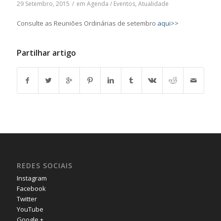
29 Setembro, 2015
/
em
Agenda / Eventos
,
Atualidade
Consulte as Reuniões Ordinárias de setembro
aqui>>
Partilhar artigo
REDES SOCIAIS
Instagram
Facebook
Twitter
YouTube
Google +