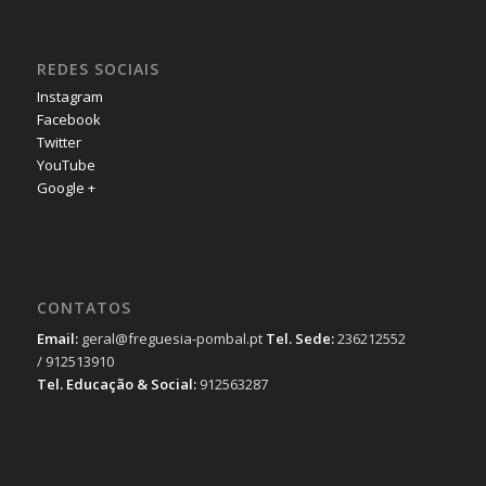
REDES SOCIAIS
Instagram
Facebook
Twitter
YouTube
Google +
CONTATOS
Email:
geral@freguesia-pombal.pt
Tel. Sede:
236212552
/ 912513910
Tel. Educação & Social:
912563287