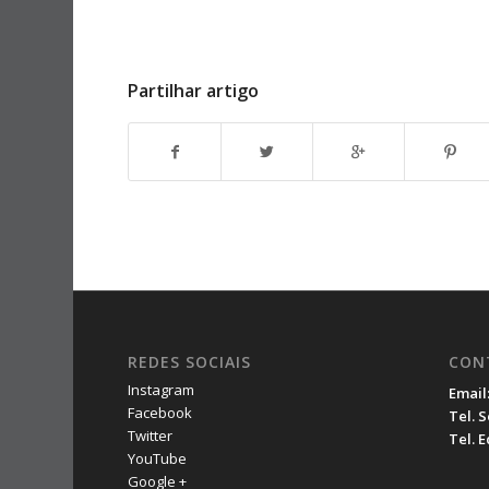
Partilhar artigo
REDES SOCIAIS
CON
Instagram
Email
Facebook
Tel. 
Twitter
Tel. 
YouTube
Google +