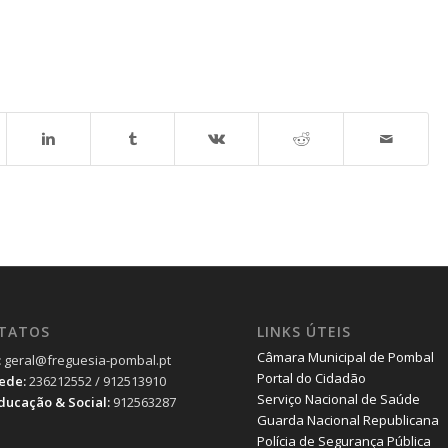
TATOS
LINKS ÚTEIS
Câmara Municipal de Pombal
:
geral@freguesia-pombal.pt
Portal do Cidadão
Sede:
236212552 / 912513910
Serviço Nacional de Saúde
Educação & Social:
912563287
Guarda Nacional Republicana
Polícia de Segurança Pública