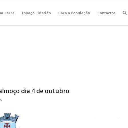
sa Terra
Espaço Cidadão
Para a População
Contactos
almoço dia 4 de outubro
is