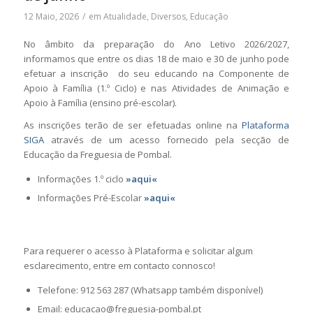
12 Maio, 2026
/
em
Atualidade
,
Diversos
,
Educação
No âmbito da preparação do Ano Letivo 2026/2027,
informamos que entre os dias 18 de maio e 30 de junho pode
efetuar a inscrição do seu educando na Componente de
Apoio à Família (1.º Ciclo) e nas Atividades de Animação e
Apoio à Família (ensino pré-escolar).
As inscrições terão de ser efetuadas online na
Plataforma
SIGA
através de um acesso fornecido pela secção de
Educação da Freguesia de Pombal.
Informações 1.º ciclo
»aqui«
Informações Pré-Escolar
»aqui«
Para requerer o acesso à Plataforma e solicitar algum
esclarecimento, entre em contacto connosco!
Telefone: 912 563 287 (Whatsapp também disponível)
Email: educacao@freguesia-pombal.pt