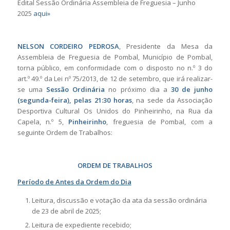
Edital Sessão Ordinária Assembleia de Freguesia – Junho
2025
aqui»
NELSON CORDEIRO PEDROSA
, Presidente da Mesa da
Assembleia de Freguesia de Pombal, Município de Pombal,
torna público, em conformidade com o disposto no n.º 3 do
art.º 49.º da Lei nº 75/2013, de 12 de setembro, que irá realizar-
se uma
Sessão Ordinária
no próximo dia a
30 de junho
(segunda-feira), pelas 21:30 horas
, na sede da Associação
Desportiva Cultural Os Unidos do Pinheirinho, na Rua da
Capela, n.º 5,
Pinheirinho
, freguesia de Pombal, com a
seguinte Ordem de Trabalhos:
ORDEM DE TRABALHOS
Período de Antes da Ordem do Dia
Leitura, discussão e votação da ata da sessão ordinária
de 23 de abril de 2025;
Leitura de expediente recebido;