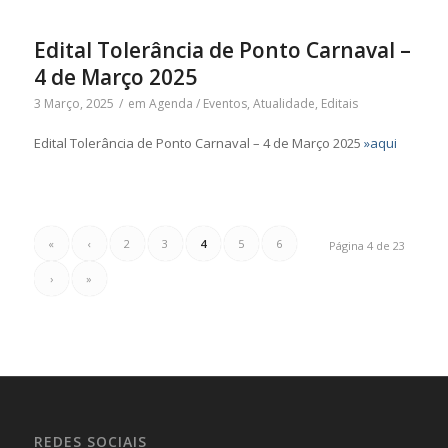
Edital Tolerância de Ponto Carnaval –
4 de Março 2025
3 Março, 2025
/
em
Agenda / Eventos
,
Atualidade
,
Editais
Edital Tolerância de Ponto Carnaval – 4 de Março 2025
»aqui
«
‹
2
3
4
5
6
Página 4 de 23
›
»
REDES SOCIAIS