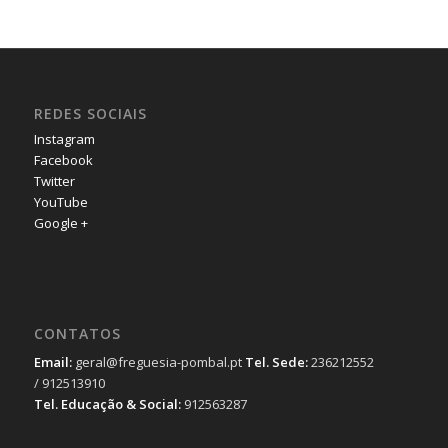
REDES SOCIAIS
Instagram
Facebook
Twitter
YouTube
Google +
CONTATOS
Email:
geral@freguesia-pombal.pt
Tel. Sede:
236212552
/ 912513910
Tel. Educação & Social:
912563287