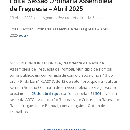
Edital Sessão Ordinária Assembleia
de Freguesia – Abril 2025
15 Abril, 2025
/
em
Agenda / Eventos
,
Atualidade
,
Editais
Edital Sessão Ordinária Assembleia de Freguesia – Abril
2025
aqui»
NELSON CORDEIRO PEDROSA, Presidente da Mesa da
Assembleia de Freguesia de Pombal, Município de Pombal,
torna público, em conformidade com o disposto no n.º 3 do
art.º 49.º da Lei nº 75/2013, de 12 de setembro, que irá realizar-
se uma Sessão Ordinária desta Assembleia de Freguesia, no
próximo dia
23 de abril (quarta-feira)
, pelas
21:30
horas, na
sede da AREC – Associação Recreativa e Cultural da Ranha de
Baixo, freguesia de Pombal, com a seguinte Ordem de
Trabalhos: