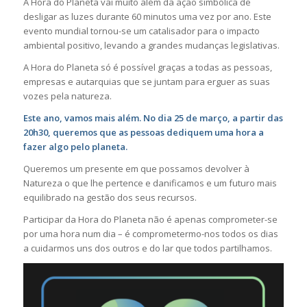
A Hora do Planeta vai muito além da ação simbólica de
desligar as luzes durante 60 minutos uma vez por ano. Este
evento mundial tornou-se um catalisador para o impacto
ambiental positivo, levando a grandes mudanças legislativas.
A Hora do Planeta só é possível graças a todas as pessoas,
empresas e autar
qui
as que se juntam para erguer as suas
vozes pela natureza.
Este ano, vamos mais além. No dia
25 de mar
ço, a partir das
20h30, queremos que as pessoas dediquem uma hora a
fazer algo pelo planeta.
Queremos um presente em que possamos devolver à
Natureza o que lhe pertence e danificamos e um futuro mais
e
qui
librado na gestão dos seus recursos.
Participar da Hora do Planeta não é apenas comprome
ter
-se
por uma hora num dia – é comprome
ter
mo-nos todos os dias
a cuidarmos uns dos outros e do lar que todos partilhamos.