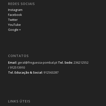
REDES SOCIAIS
Instagram
Facebook
Twitter
YouTube
Google +
CONTATOS
Email:
geral@freguesia-pombal.pt
Tel. Sede:
236212552
/ 912513910
Tel. Educação & Social:
912563287
LINKS ÚTEIS