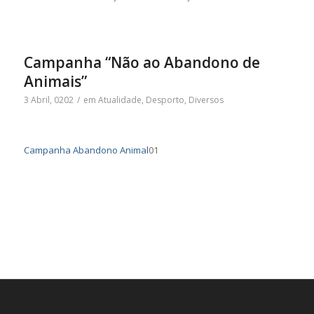
Campanha “Não ao Abandono de
Animais”
3 Abril, 0202
/
em
Atualidade
,
Desporto
,
Diversos
Campanha Abandono Animal
01