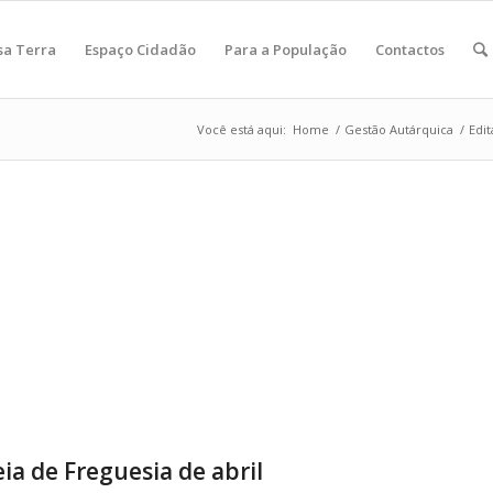
sa Terra
Espaço Cidadão
Para a População
Contactos
Você está aqui:
Home
/
Gestão Autárquica
/
Edit
ia de Freguesia de abril