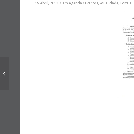
19 Abril, 2018
/
em
Agenda / Eventos
,
Atualidade
,
Editais
Gala do Desporto | 2ª
Edição