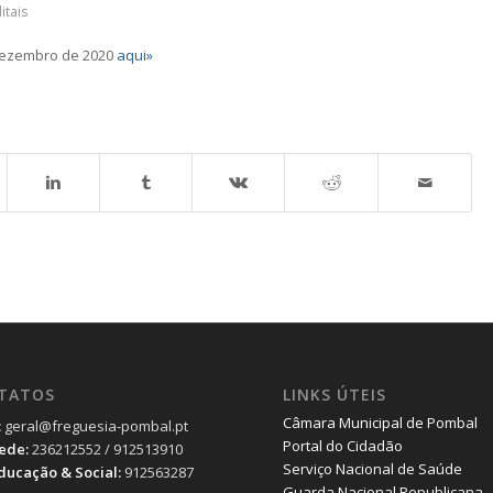
itais
 dezembro de 2020
aqui»
TATOS
LINKS ÚTEIS
Câmara Municipal de Pombal
:
geral@freguesia-pombal.pt
Portal do Cidadão
Sede:
236212552 / 912513910
Serviço Nacional de Saúde
Educação & Social:
912563287
Guarda Nacional Republicana