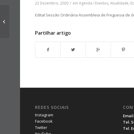
22 Dezembro, 2020
/
em
Agenda / Eventos
,
Atualidade
,
Ed
Edital Procedimento de
Edital Sessão Ordinária Assembleia de Freguesia de
revisão do
Regulamento de Taxas
e Licenças
Partilhar artigo
REDES SOCIAIS
CON
Instagram
Email
Facebook
Tel. 
Twitter
Tel. 
YouTube