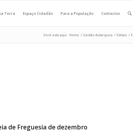
sa Terra
Espaço Cidadão
Para a População
Contactos
Você está aqui:
Home
/
Gestão Autárquica
/
Editais
/
E
eia de Freguesia de dezembro