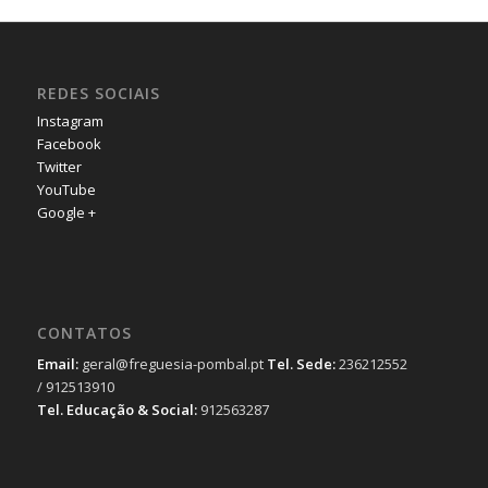
REDES SOCIAIS
Instagram
Facebook
Twitter
YouTube
Google +
CONTATOS
Email:
geral@freguesia-pombal.pt
Tel. Sede:
236212552
/ 912513910
Tel. Educação & Social:
912563287