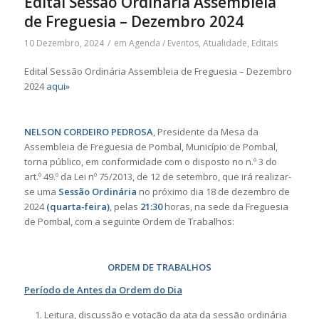
Edital Sessão Ordinária Assembleia
de Freguesia – Dezembro 2024
10 Dezembro, 2024
/
em
Agenda / Eventos
,
Atualidade
,
Editais
Edital Sessão Ordinária Assembleia de Freguesia – Dezembro
2024
aqui»
NELSON CORDEIRO PEDROSA
, Presidente da Mesa da
Assembleia de Freguesia de Pombal, Município de Pombal,
torna público, em conformidade com o disposto no n.º 3 do
art.º 49.º da Lei nº 75/2013, de 12 de setembro, que irá realizar-
se uma
Sessão Ordinária
no próximo dia 18 de dezembro de
2024
(quarta-feira)
, pelas
21:30
horas, na sede da Freguesia
de Pombal, com a seguinte Ordem de Trabalhos:
ORDEM DE TRABALHOS
Período de Antes da Ordem do Dia
Leitura, discussão e votação da ata da sessão ordinária