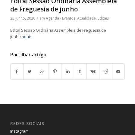
Edital Sessão Ordinária Assembleia
de Freguesia de junho
23 Junho, 2020
/
em
Agenda / Eventos
,
Atualidade
,
Editais
Edital Sessão Ordinária Assembleia de Freguesia de
junho
aqui»
Partilhar artigo
REDES SOCIAIS
Instagram